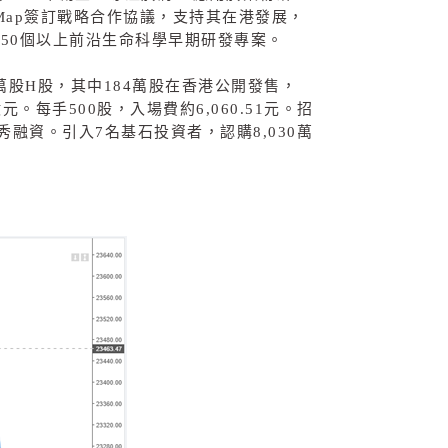
Map
簽訂戰略合作協議，支持其在港發展，
持
50
個以上前沿生命科學早期研發專案。
萬股
H
股，其中
184
萬股在香港公開發售，
億元。每手
500
股，入場費約
6,060.51
元。招
秀融資。引入
7
名基石投資者，認購
8,030
萬