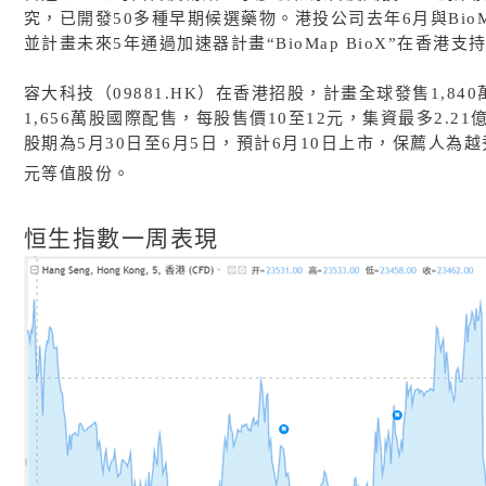
究，已開發
50
多種早期候選藥物。港投公司去年
6
月與
Bio
並計畫未來
5
年通過加速器計畫“
BioMap BioX
”在香港支
容大科技（
09881.HK
）在香港招股，計畫全球發售
1,840
1,656
萬股國際配售，每股售價
10
至
12
元，集資最多
2.21
股期為
5
月
30
日至
6
月
5
日，預計
6
月
10
日上市，保薦人為越
元等值股份。
恒生指數一周表現