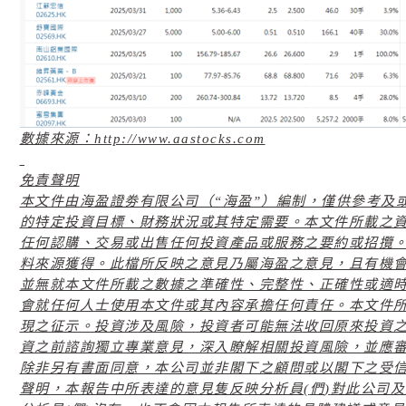
數據來源：
http://www.aastocks.com
免責聲明
本文件由海盈證劵有限公司（“海盈”）編制，僅供參考及
的特定投資目標、財務狀況或其特定需要。本文件所載之
任何認購、交易或出售任何投資產品或服務之要約或招攬
料來源獲得。此檔所反映之意見乃屬海盈之意見，且有機
並無就本文件所載之數據之準確性、完整性、正確性或適
會就任何人士使用本文件或其內容承擔任何責任。本文件所
現之征示。投資涉及風險，投資者可能無法收回原來投資
資之前諮詢獨立專業意見，深入瞭解相關投資風險，並應
除非另有書面同意，本公司並非閣下之顧問或以閣下之受
聲明，本報告中所表達的意見隻反映分析員
(
們
)
對此公司及