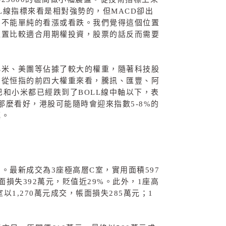
L
線指標來看是相對強勢的，但
MACD
卻出
，不能單純的看漲或看跌。我們覺得這個位置
位置比較適合用期權投資，股票的話反而需要
小米、美團等佔據了較大的權重，隨著科技股
。從恒指的前四大權重來看，騰訊、匯豐、阿
巴和小米都已經跌到了
BOLL
線中軸以下，表
那麼看好，港股可能隨時會迎來指數
5-8%
的
慎。
加。最新成交為
3
座極高層
C
室，實用面積
597
面損失
392
萬元，貶值近
29%
。此外，
1
座高
室以
1,270
萬元成交，帳面損失
285
萬元；
1