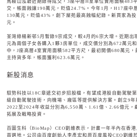
馬鞍山泓碧近期錄得成交，
3
座中層
H
室單位實用面積
483
交，帳面蝕讓
190
萬元，貶值
24.7%
。今年
1
月，
H17
座中
130
萬元，貶值
43%
，創下屋苑最高蝕幅紀錄。新買家為投
元。
荃灣綠楊新邨
5
月暫錄
9
宗成交，較
4
月的
6
宗大增。近期出
元為兩個子女各購入
1
夥
3
房單位，成交價分別為
672
萬元
中，
J
座高層
4
室實用面積
582
平方尺，最初開價
680
萬元，
主持貨多年，帳面獲利
623.6
萬元。
新股消息
馭勢科技以
18C
章遞交初步招股檔，有望成港股自動駕駛第
級自動駕駛技術，向機場、廠區等提供解決方案。創立
9
年
2022
至
2024
年收益分別為
6,550
萬、
1.61
億、
2.66
億元，
拓展及戰略投資。
百圖生科（
BioMap
）
CEO
劉維表示，計畫一年半內在香港
首選地。公司由百度創始人李彥宏和原百度風投
CEO
劉維