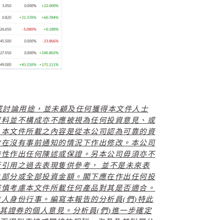
或討論用途，並未顧及任何獲得本文件人士
資料並不構成亦不應被視為任何投資意見、或
。本文件所載之內容是從本公司認為可靠的資
會在沒有事前通知的情況下作出修改。本公司
時性作出任何陳述或保證。另本公司毋須亦不
引用之過去表現隻供參考， 並不是未來表
之部分或全部投資金額。閣下應在作出任何投
審慎考慮本文件所載任何產品對其是否適合。
信人身份行事。編寫本報告的分析員
(
們
)
特此
其證券的個人意見。分析員
(
們
)
進一步確定