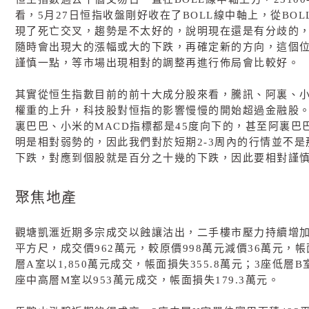
看，
5
月
27
日恒指收盤剛好收在了
BOLL
線中軸上，從
BOL
現了死亡交叉，趨勢是不太好的，說明現在還是有分歧的
隨時會出現大的漲幅或大的下跌，再確定新的方向，這個
謹慎一點，等市場出現相對的調整再進行佈局會比較好。
其實從恒生指數目前的前十大成分股來看，騰訊、阿裏、
權重的上升，科技股對恒指的影響慢慢的開始超過金融股
裏巴巴、小米的
MACD
指標都是
45
度向下的，甚至阿裏巴
明是相對弱勢的，因此我們對於短期
2-3
周內的行情並不是
下跌，對應到個股就是百分之十幾的下跌，因此要相對謹
聚焦地產
觀塘凱滙近期多宗成交以蝕讓沽出，二手樓市壓力持續增
平方尺，成交價
962
萬元，較原價
998
萬元減價
36
萬元，帳
層
A
室以
1,850
萬元成交，帳面損失
355.8
萬元；
3
座低層
B
座中高層
M
室以
953
萬元成交，帳面損失
179.3
萬元。