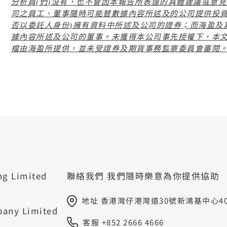
分析員
(
們
)
沒有，也不會因本報告所表達的具體建議或意見
司之員工、董事隨時可能替數據內容所述及的公司提供投
否以委託人身份
)
擁有資料中所述及公司的證券；而海盈及
據內容所述及公司的董事。未獲得本公司事先授權下，本
檔由海盈所提供，並未受證券及期貨事務監察委員會審閱
ng Limited
聯絡我們
我們隨時樂意為你提供協助
地址 香港灣仔港灣道30號新鴻基中心402
pany Limited
客服 +852 2666 4666