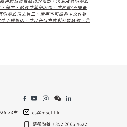
而得到直接或間接的報酬。海盈及其附屬公
資、顧問、融資或其他服務，或買賣
(
不論是
其附屬公司之員工、董事亦可能為本文件數
文件不得複印，或以任何方式對公眾發佈。此
。
5-33室
cs@mscl.hk
落盤熱線 +852 2666 4622