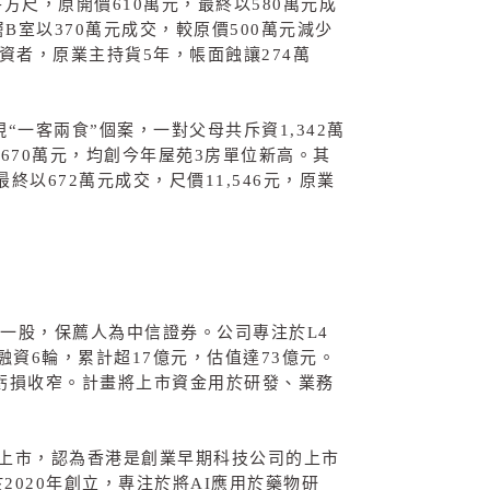
平方尺，原開價
610
萬元，最終以
580
萬元成
層
B
室以
370
萬元成交，較原價
500
萬元減少
資者，原業主持貨
5
年，帳面蝕讓
274
萬
現“一客兩食”個案，一對父母共斥資
1,342
萬
和
670
萬元，均創今年屋苑
3
房單位新高。其
最終以
672
萬元成交，尺價
11,546
元，原業
一股，保薦人為中信證券。公司專注於
L4
融資
6
輪，累計超
17
億元，估值達
73
億元。
虧損收窄。計畫將上市資金用於研發、業務
上市，認為香港是創業早期科技公司的上市
於
2020
年創立，專注於將
AI
應用於藥物研