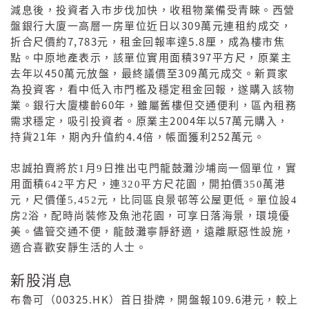
減息後，投資者入市步伐加快，收租物業備受青睞。西營
309
盤銀行大廈一高層一房單位近日以
萬元連租約成交，
7,783
5.8
折合尺價約
元，租金回報率達
厘，成為樓市焦
397
點。中原地產表示，該單位實用面積
平方尺，原業主
450
309
去年以
萬元放盤，最終議價至
萬元成交。新買家
為投資客，看中低入市門檻及穩定租金回報，遂購入該物
60
業。銀行大廈樓齡
年，雖屬舊樓但交通便利，區內租務
2004
57
需求穩定，吸引投資者。原業主
年以
萬元購入，
21
4.4
252
持貨
年，期內升值約
倍，帳面獲利
萬元。
忠誠拍賣將於
1
月
9
日推出屯門龍鼓灘沙埔崗一個單位，實
用面積
642
平方尺，連
320
平方尺花園，開拍價
350
萬港
元，尺價僅
5,452
元，比同區良景邨等公屋更低。單位設
4
房
2
浴，配時尚裝修及魚池花園，可享日落海景，環境優
美。儘管交通不便，龍鼓灘寧靜舒適，遠離厭惡性設施，
適合喜歡安靜生活的人士。
新股消息
00325.HK
109.6
布魯可（
）首日掛牌，開盤報
港元，較上