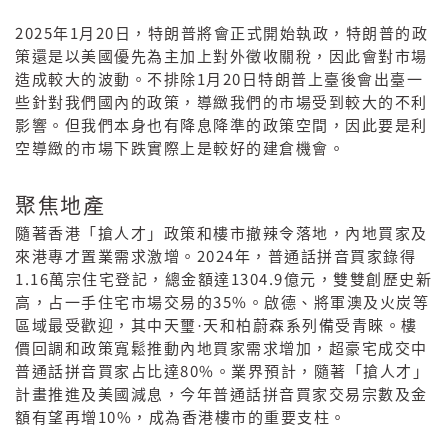
2025
1
20
年
月
日，特朗普將會正式開始執政，特朗普的政
策還是以美國優先為主加上對外徵收關稅，因此會對市場
1
20
造成較大的波動。不排除
月
日特朗普上臺後會出臺一
些針對我們國內的政策，導緻我們的市場受到較大的不利
影響。但我們本身也有降息降準的政策空間，因此要是利
空導緻的市場下跌實際上是較好的建倉機會。
聚焦地產
隨著香港「搶人才」政策和樓市撤辣令落地，內地買家及
2024
來港專才置業需求激增。
年，普通話拼音買家錄得
1.16
1304.9
萬宗住宅登記，總金額達
億元，雙雙創歷史新
35%
高，占一手住宅市場交易的
。啟德、將軍澳及火炭等
區域最受歡迎，其中天璽·天和柏蔚森系列備受青睞。樓
價回調和政策寬鬆推動內地買家需求增加，超豪宅成交中
80%
普通話拼音買家占比達
。業界預計，隨著「搶人才」
計畫推進及美國減息，今年普通話拼音買家交易宗數及金
10%
額有望再增
，成為香港樓市的重要支柱。