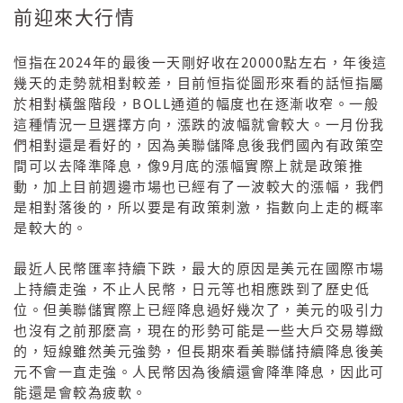
前迎來大行情
2024
20000
恒指在
年的最後一天剛好收在
點左右，年後這
幾天的走勢就相對較差，目前恒指從圖形來看的話恒指屬
BOLL
於相對橫盤階段，
通道的幅度也在逐漸收窄。一般
這種情況一旦選擇方向，漲跌的波幅就會較大。一月份我
們相對還是看好的，因為美聯儲降息後我們國內有政策空
9
間可以去降準降息，像
月底的漲幅實際上就是政策推
動，加上目前週邊市場也已經有了一波較大的漲幅，我們
是相對落後的，所以要是有政策刺激，指數向上走的概率
是較大的。
最近人民幣匯率持續下跌，最大的原因是美元在國際市場
上持續走強，不止人民幣，日元等也相應跌到了歷史低
位。但美聯儲實際上已經降息過好幾次了，美元的吸引力
也沒有之前那麼高，現在的形勢可能是一些大戶交易導緻
的，短線雖然美元強勢，但長期來看美聯儲持續降息後美
元不會一直走強。人民幣因為後續還會降準降息，因此可
能還是會較為疲軟。