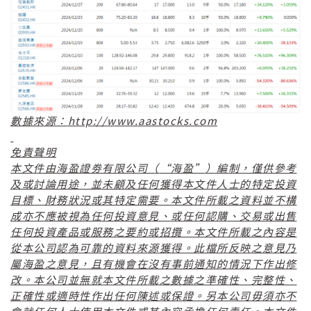
http://www.aastocks.com
數據來源：
免責聲明
“
”
本文件由海盈證劵有限公司（
海盈
）編制，僅供參考
及或討論用途，並未顧及任何獲得本文件人士的特定投資
目標、財務狀況或其特定需要。本文件所載之資料並不構
成亦不應被視為任何投資意見、或任何認購、交易或出售
任何投資產品或服務之要約或招攬。本文件所載之內容是
從本公司認為可靠的資料來源獲得。此檔所反映之意見乃
屬海盈之意見，且有機會在沒有事前通知的情況下作出修
改。本公司並無就本文件所載之數據之準確性、完整性、
正確性或適時性作出任何陳述或保證。另本公司毋須亦不