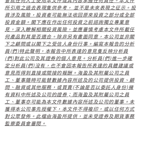
會就任何人士使用本文件或其內容承擔任何責任。本文件
所引用之過去表現隻供參考，
並不是未來表現之征示。投
資涉及風險，投資者可能無法收回原來投資之部分或全部
投資金額。閣下應在作出任何投資之前諮詢獨立專業意
見，深入瞭解相關投資風險，並應審慎考慮本文件所載任
何產品對其是否適合。除非另有書面同意，本公司並非閣
下之顧問或以閣下之受信人身份行事。編寫本報告的分析
(
)
員
們
特此聲明，本報告中所表達的意見隻反映分析員
(
)
(
)
們
對此公司及其證券的個人意見。分析員
們
進一步確
(
)
定分析員
們
沒有，也不會因本報告所表達的具體建議或
意見而得到直接或間接的報酬。海盈及其附屬公司之員
工、董事隨時可能替數據內容所述及的公司提供投資、顧
(
)
問、融資或其他服務，或買賣
不論是否以委託人身份
擁
有資料中所述及公司的證券；而海盈及其附屬公司之員
工、董事亦可能為本文件數據內容所述及公司的董事。未
獲得本公司事先授權下，本文件不得複印，或以任何方式
對公眾發佈。此檔由海盈所提供，並未受證券及期貨事務
監察委員會審閱。