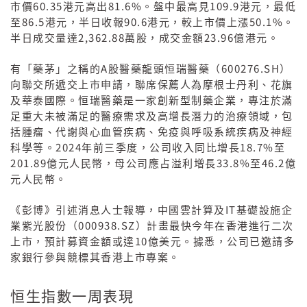
60.35
81.6%
109.9
市價
港元高出
。盤中最高見
港元，最低
86.5
90.6
50.1%
至
港元，半日收報
港元，較上市價上漲
。
2,362.88
23.96
半日成交量達
萬股，成交金額
億港元。
A
600276.SH
有「藥茅」之稱的
股醫藥龍頭恒瑞醫藥（
）
向聯交所遞交上市申請，聯席保薦人為摩根士丹利、花旗
及華泰國際。恒瑞醫藥是一家創新型制藥企業，專注於滿
足重大未被滿足的醫療需求及高增長潛力的治療領域，包
括腫瘤、代謝與心血管疾病、免疫與呼吸系統疾病及神經
2024
18.7%
科學等。
年前三季度，公司收入同比增長
至
201.89
33.8%
46.2
億元人民幣，母公司應占溢利增長
至
億
元人民幣。
IT
《彭博》引述消息人士報導，中國雲計算及
基礎設施企
000938.SZ
業紫光股份（
）計畫最快今年在香港進行二次
10
上市，預計募資金額或達
億美元。據悉，公司已邀請多
家銀行參與競標其香港上市專案。
恒生指數一周表現