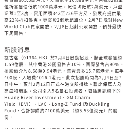
折實價
萬港元，尺價低至
港元。首批
個單
1000
2
位折實售價低於
萬港元，尺價均低於
萬港元。戶型
1
3
343
726
涵蓋
至
房，實用面積
至
平方尺，發展商提供最
22%
2
2
7
New
高
折扣優惠。專案設
個示範單位，
月
日晚對
World Club
2
8
買家開放，
月
日起對公眾開放，預計最快
下周開售。
新股消息
01364.HK
2
4
據古茗（
）於
月
日啟動招股，擬全球發售約
1.59
10%
90%
億股，其中香港公開發售占
，國際發售占
。
8.68
9.94
15.7
招股價介於
至
港元，集資最多
億港元。每手
400
4016.1
2
4
7
股，入場費
港元。此次招股時間為
月
日至
2
12
日中午，預計
月
日正式在港交所掛牌。聯席保薦人為
5
高盛和瑞銀。公司引入
名基石投資者，包括騰訊旗下的
Huang River Investment
GM Charm
、
Yield
BVI
LVC
Long-Z Fund I
Duckling
（
）、
、
及
Fund
7100
5.53
，合計認購約
萬美元（約
億港元）的股
份。