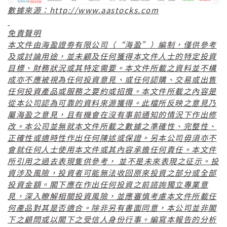
http://www.aastocks.com
數據來源：
免責聲明
“
”
本文件由海盈證劵有限公司（
海盈
）編制，僅供參考
及或討論用途，並未顧及任何獲得本文件人士的特定投資
目標、財務狀況或其特定需要。本文件所載之資料並不構
成亦不應被視為任何投資意見、或任何認購、交易或出售
任何投資產品或服務之要約或招攬。本文件所載之內容是
從本公司認為可靠的資料來源獲得。此檔所反映之意見乃
屬海盈之意見，且有機會在沒有事前通知的情況下作出修
改。本公司並無就本文件所載之數據之準確性、完整性、
正確性或適時性作出任何陳述或保證。另本公司毋須亦不
會就任何人士使用本文件或其內容承擔任何責任。本文件
所引用之過去表現隻供參考，
並不是未來表現之征示。投
資涉及風險，投資者可能無法收回原來投資之部分或全部
投資金額。閣下應在作出任何投資之前諮詢獨立專業意
見，深入瞭解相關投資風險，並應審慎考慮本文件所載任
何產品對其是否適合。除非另有書面同意，本公司並非閣
下之顧問或以閣下之受信人身份行事。編寫本報告的分析