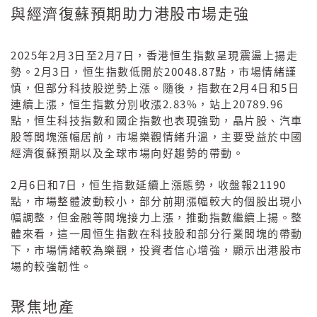
與經濟復蘇預期助力港股市場走強
2025
2
3
2
7
年
月
日至
月
日，香港恒生指數呈現震盪上揚走
2
3
20048.87
勢。
月
日，恒生指數低開於
點，市場情緒謹
2
4
5
慎，但部分科技股逆勢上漲。隨後，指數在
月
日和
日
2.83%
20789.96
連續上漲，恒生指數分別收漲
，站上
點，恒生科技指數和國企指數也表現強勁，晶片股、汽車
股等闆塊漲幅居前，市場樂觀情緒升溫，主要受益於中國
經濟復蘇預期以及全球市場向好趨勢的帶動。
2
6
7
21190
月
日和
日，恒生指數延續上漲態勢，收盤報
點，市場整體波動較小，部分前期漲幅較大的個股出現小
幅調整，但金融等闆塊接力上漲，推動指數繼續上揚。整
體來看，這一周恒生指數在科技股和部分行業闆塊的帶動
下，市場情緒較為樂觀，投資者信心增強，顯示出港股市
場的較強韌性。
聚焦地產