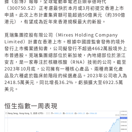
據《彭博》報導，全球電動車電池巨頭寧德時代
300750.SZ
3
（
）正考慮最快於本月或
月初提交香港上市
50
390
申請。此次上市計畫集資額可能超過
億美元（約
億
港元），有望成為近年來香港規模最大的新股。
Mirxes Holding Company
覓瑞集團控股有限公司（
Limited
）計畫在香港上市。根據中國證監會發佈的境外
4662
發行上市備案通知書，公司擬發行不超過
萬股境外上
市普通股。覓瑞集團總部位於新加坡，內地總部位於浙江
RNA
安吉，是一家專注於核糖核酸（
）技術的公司。截至
2023
10
年
月底，公司擁有一種核心產品、兩種商業化產
2023
品及六種處於臨床前階段的候選產品。
年公司收入為
2418.5
36.2%
6922.5
萬美元，同比增長
，虧損擴大至
萬
美元。
恒生指數一周表現