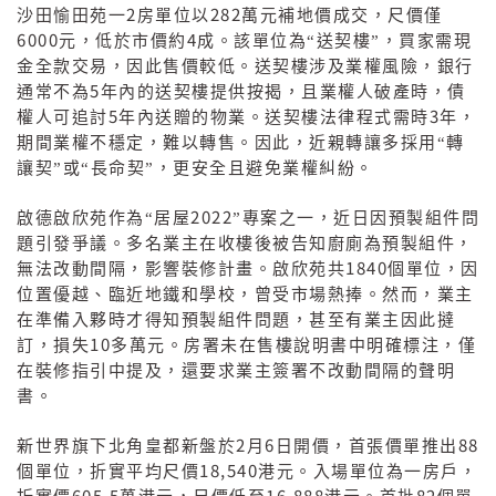
2
282
沙田愉田苑一
房單位以
萬元補地價成交，尺價僅
6000
4
元，低於市價約
成。該單位為“送契樓”，買家需現
金全款交易，因此售價較低。送契樓涉及業權風險，銀行
5
通常不為
年內的送契樓提供按揭，且業權人破產時，債
5
3
權人可追討
年內送贈的物業。送契樓法律程式需時
年，
期間業權不穩定，難以轉售。因此，近親轉讓多採用“轉
讓契”或“長命契”，更安全且避免業權糾紛。
2022
啟德啟欣苑作為“居屋
”專案之一，近日因預製組件問
題引發爭議。多名業主在收樓後被告知廚廁為預製組件，
1840
無法改動間隔，影響裝修計畫。啟欣苑共
個單位，因
位置優越、臨近地鐵和學校，曾受市場熱捧。然而，業主
在準備入夥時才得知預製組件問題，甚至有業主因此撻
10
訂，損失
多萬元。房署未在售樓說明書中明確標注，僅
在裝修指引中提及，還要求業主簽署不改動間隔的聲明
書。
2
6
88
新世界旗下北角皇都新盤於
月
日開價，首張價單推出
18,540
個單位，折實平均尺價
港元。入場單位為一房戶，
605.5
16,888
82