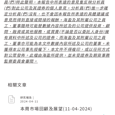
(
)
員
們
特此聲明，本報告中所表達的意見隻反映分析員
(
)
(
)
們
對此公司及其證券的個人意見。分析員
們
進一步確
(
)
定分析員
們
沒有，也不會因本報告所表達的具體建議或
意見而得到直接或間接的報酬。海盈及其附屬公司之員
工、董事隨時可能替數據內容所述及的公司提供投資、顧
(
)
問、融資或其他服務，或買賣
不論是否以委託人身份
擁
有資料中所述及公司的證券；而海盈及其附屬公司之員
工、董事亦可能為本文件數據內容所述及公司的董事。未
獲得本公司事先授權下，本文件不得複印，或以任何方式
對公眾發佈。此檔由海盈所提供，並未受證券及期貨事務
監察委員會審閱。
相關文章
研究報告 |
2024-04-11
本周市場回顧及展望(11-04-2024)