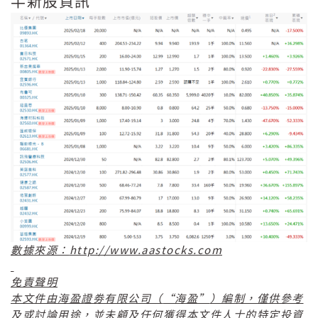
半新股資訊
http://www.aastocks.com
數據來源：
免責聲明
“
”
本文件由海盈證劵有限公司（
海盈
）編制，僅供參考
及或討論用途，並未顧及任何獲得本文件人士的特定投資