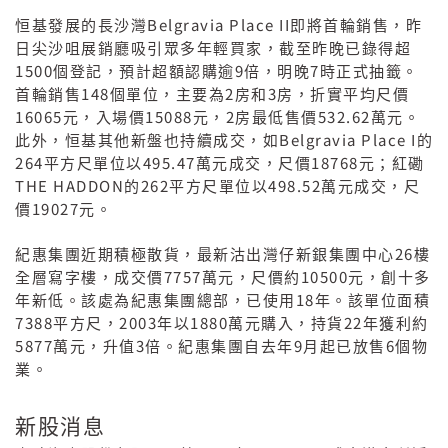
Belgravia Place II
恒基發展的長沙灣
即將首輪銷售，昨
日尖沙咀展銷廳吸引眾多年輕買家，截至昨晚已錄得超
1500
9
7
個登記，預計超額認購逾
倍，明晚
時正式抽籤。
148
2
3
首輪銷售
個單位，主要為
房和
房，折實平均尺價
16065
15088
2
532.62
元，入場價
元，
房最低售價
萬元。
Belgravia Place I
此外，恒基其他新盤也持續成交，如
的
264
495.47
18768
平方尺單位以
萬元成交，尺價
元；紅磡
THE HADDON
262
498.52
的
平方尺單位以
萬元成交，尺
19027
價
元。
26
紀惠集團近期積極散貨，最新沽出灣仔新銀集團中心
樓
7757
10500
全層寫字樓，成交價
萬元，尺價約
元，創十多
18
年新低。該處為紀惠集團總部，已使用
年。該單位面積
7388
2003
1880
22
平方尺，
年以
萬元購入，持貨
年獲利約
5877
3
9
6
萬元，升值
倍。紀惠集團自去年
月起已放售
個物
業。
新股消息