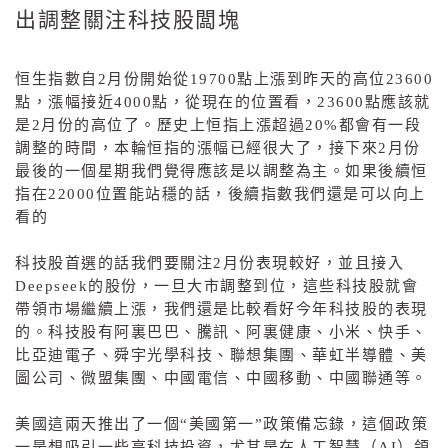
出調整關注科技股闆塊
恒生指數自
2
月份開始從
19700
點上漲到昨天的高位
23600
點，漲幅接近
4000
點，從現在的位置看，
23600
點應該就
是
2
月份的高位了。歷史上恒指上漲超過
20%
都會有一段
調整的時間，本輪恒指的漲幅已經很大了，接下來
2
月份
最後的一個星期我們覺得應該是以調整為主。如果後續恒
指在
22000
位置能站穩的話，後續指數我們還是可以向上
看的
科技股首選的話我們要關注
2
月份表現較好，並且接入
Deepseek
的股份，一旦大市調整到位，這些科技股就會
帶領市場繼續上漲，我們還是比較看好今年科技股的表現
的。科技股有阿裏巴巴、騰訊、阿裏健康、小米、快手、
比亞迪電子、舜宇光學科技、聯想集團、華虹半導體、美
圖公司、微盟集團、中國電信、中國移動、中國聯通等。
美國這兩天推出了一個“美國第一”政策備忘錄，這個政策
一是想吸引一些高科技投資，尤其是在人工智慧（
AI
）領