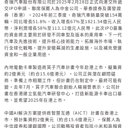
2025
2
28
奇瑞汽車股份有限公司於
年
月
日正式向港交所遞
IPO
交
申請，聯席保薦人為中金公司、華泰證券及廣發證
2024
154
券（香港）。
年前三季度，奇瑞汽車銷量突破
萬
51.8%
67%
1821.54
輛，同比增長
，收入增長
至
億元人民
58%
113.12
IPO
幣，淨利潤增長
至
億元人民幣。此次
募集
的資金將主要用於研發不同車型及版本的乘用車、下一代
汽車及先進技術，提升核心技術能力，拓展海外市場，執
行全球化戰略，提升安徽蕪湖的生產設施，以及補充營運
資金和一般企業用途。
內地電動卡車製造商質子汽車計畫今年赴港上市，擬集資
2
15.6
約
億美元（約合
億港元）。公司正與潛在顧問磋
商，準備上市相關工作，但計畫仍在制定中，最終可能有
7
變。去年
月，質子汽車聯合創始人楊揚曾表示，公司計
畫在香港建立氫能汽車研發中心，打造新能源卡車出口基
2025
地，並希望
年在港上市。
AI
AICT
中國
解決方案提供商智慧互通（
）計畫在香港上
2
15.6
市，預計集資約
億美元（約合
億港元），保薦人為
中信證券和建銀國際。公司戰略投資者包括小米和高榕資