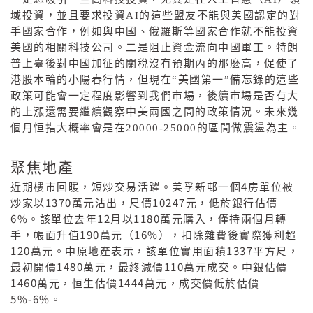
域投資，並且要求投資
AI
的這些盟友不能與美國認定的對
手國家合作，例如與中國、俄羅斯等國家合作就不能投資
美國的相關科技公司。二是阻止資金流向中國軍工。特朗
普上臺後對中國加征的關稅沒有預期內的那麼高，促使了
港股本輪的小陽春行情，但現在“美國第一”備忘錄的這些
政策可能會一定程度影響到我們市場，後續市場是否有大
的上漲還需要繼續觀察中美兩國之間的政策情況。未來幾
個月恒指大概率會是在
20000-25000
的區間做震盪為主。
聚焦地產
4
近期樓市回暖，短炒交易活躍。美孚新邨一個
房單位被
1370
10247
炒家以
萬元沽出，尺價
元，低於銀行估價
6%
12
1180
。該單位去年
月以
萬元購入，僅持兩個月轉
190
16%
手，帳面升值
萬元（
），扣除雜費後實際獲利超
120
1337
萬元。中原地產表示，該單位實用面積
平方尺，
1480
110
最初開價
萬元，最終減價
萬元成交。中銀估價
1460
1444
萬元，恒生估價
萬元，成交價低於估價
5%-6%
。