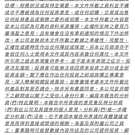
目標、財務狀況或其特定需要。本文件所載之資料並不構
成亦不應被視為任何投資意見、或任何認購、交易或出售
任何投資產品或服務之要約或招攬。本文件所載之內容是
從本公司認為可靠的資料來源獲得。此檔所反映之意見乃
屬海盈之意見，且有機會在沒有事前通知的情況下作出修
改。本公司並無就本文件所載之數據之準確性、完整性、
正確性或適時性作出任何陳述或保證。另本公司毋須亦不
會就任何人士使用本文件或其內容承擔任何責任。本文件
所引用之過去表現隻供參考，
並不是未來表現之征示。投
資涉及風險，投資者可能無法收回原來投資之部分或全部
投資金額。閣下應在作出任何投資之前諮詢獨立專業意
見，深入瞭解相關投資風險，並應審慎考慮本文件所載任
何產品對其是否適合。除非另有書面同意，本公司並非閣
下之顧問或以閣下之受信人身份行事。編寫本報告的分析
(
)
員
們
特此聲明，本報告中所表達的意見隻反映分析員
(
)
(
)
們
對此公司及其證券的個人意見。分析員
們
進一步確
(
)
定分析員
們
沒有，也不會因本報告所表達的具體建議或
意見而得到直接或間接的報酬。海盈及其附屬公司之員
工、董事隨時可能替數據內容所述及的公司提供投資、顧