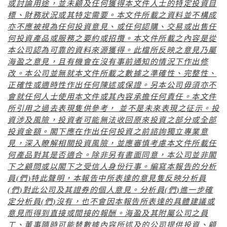
或討論用途，並未顧及任何獲得本文件人士的特定投資目
標、財務狀況或其特定需要。本文件所載之資料並不構成
亦不應被視為任何投資意見、或任何認購、交易或出售任
何投資產品或服務之要約或招攬。本文件所載之內容是從
本公司認為可靠的資料來源獲得。此檔所反映之意見乃屬
海盈之意見，且有機會在沒有事前通知的情況下作出修
改。本公司並無就本文件所載之數據之準確性、完整性、
正確性或適時性作出任何陳述或保證。另本公司毋須亦不
會就任何人士使用本文件或其內容承擔任何責任。本文件
所引用之過去表現隻供參考， 並不是未來表現之征示。投
資涉及風險，投資者可能無法收回原來投資之部分或全部
投資金額。閣下應在作出任何投資之前諮詢獨立專業意
見，深入瞭解相關投資風險，並應審慎考慮本文件所載任
何產品對其是否適合。除非另有書面同意，本公司並非閣
下之顧問或以閣下之受信人身份行事。編寫本報告的分析
員
(
們
)
特此聲明，本報告中所表達的意見隻反映分析員
(
們
)
對此公司及其證券的個人意見。分析員
(
們
)
進一步確
定分析員
(
們
)
沒有，也不會因本報告所表達的具體建議或
意見而得到直接或間接的報酬。海盈及其附屬公司之員
工、董事隨時可能替數據內容所述及的公司提供投資、顧