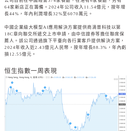
公司目前在中國經營
374
家餐廳，在港有
6
家餐廳，另有
64
家新店正在籌備。
2024
年公司收入
11.54
億元，按年增
長
44%
，年內利潤增長
32%
至
6070
萬元。
中國企業級大模型
AI
應用解決方案提供商滴普科技以第
18C
章向聯交所遞交上市申請，由中信證券等擔任聯席保
薦人。該公司通過旗下平臺向各行業客戶提供解決方案，
2024
年收入近
2.43
億元人民幣，按年增長
88.3%
，年內虧
損
12.55
億元。
恒生指數一周表現