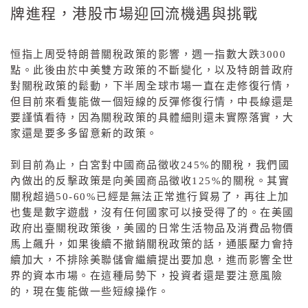
牌進程，港股市場迎回流機遇與挑戰
恒指上周受特朗普關稅政策的影響，週一指數大跌
3000
點。此後由於中美雙方政策的不斷變化，以及特朗普政府
對關稅政策的鬆動，下半周全球市場一直在走修復行情，
但目前來看隻能做一個短線的反彈修復行情，中長線還是
要謹慎看待，因為關稅政策的具體細則還未實際落實，大
家還是要多多留意新的政策。
到目前為止，白宮對中國商品徵收
2
45%
的關稅，我們國
內做出的反擊政策是向美國商品徵收
125%
的關稅。其實
關稅超過
50-60%
已經是無法正常進行貿易了，再往上加
也隻是數字遊戲，沒有任何國家可以接受得了的。在美國
政府出臺關稅政策後，美國的日常生活物品及消費品物價
馬上飆升，如果後續不撤銷關稅政策的話，通脹壓力會持
續加大，不排除美聯儲會繼續提出要加息，進而影響全世
界的資本市場。在這種局勢下，投資者還是要注意風險
的，現在隻能做一些短線操作。