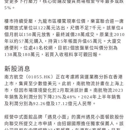
受更多下行壓力，核心街鋪及優質商場租金今年最多或跌
5%
。
樓市持續受壓，九龍市區樓驚現車位價，樂富聯合道一唐
樓開放式單位以
122
萬元沽出，尺價不足
7
千元。該單位
4
個月前以
150
萬元放售，最終減價
28
萬成交。原業主
2010
年以約
57
萬元購入，持貨
15
年帳面升值
65
萬元。大廈交
通便利，位處
41
名校網，目前
2
個放盤單位叫價分別為
138
萬及
180
萬元，若買入收租料享可觀回報。
新股消息
南方航空（
01055.HK
）正在考慮將貨運業務分拆在香港
上市，集資至少數億美元。此前，南航物流計畫在上海上
市，但因市場環境變化於
2
月取消該計畫。南航物流
2023
年銷售及利潤分別下降
23%
及
48%
，
2024
年上半年銷售
及利潤分別為
92.26
億及
17.12
億元人民幣。
經營中式面館品牌「遇見小面」的廣州遇見小面餐飲股份
向聯交所提交上市申請，由招銀國際擔任獨家保薦人。該