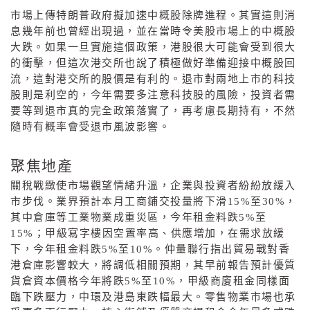
市場上傳特朗普政府擬加速中概股除牌進程。其實這則消
息幾年前也曾經出現過，並在當時令美股市場上的中概股
大跌。如果一旦實施這個政策，港股很大可能會受到很大
的衝擊，但這次港交所也說了積極做好準備迎接中概股回
流，這對港交所的股價是有利的。退市對兩地上市的科技
股則是利空的，今年需要多注意科技股的風險，投資者需
要等到退市真的完全政策落實了，再考慮長期持有，不然
隨時有概率會受退市風波影響。
聚焦地產
關稅戰緻使市場觀望情緒升溫，企業與投資者紛紛放緩入
市步伐。業界預計本月工商鋪交投量將下滑
15%
至
30%
，
其中倉庫等工業物業成重災區，今年租金料跌
5%
至
15%
；甲級寫字樓因空置率高、供應增加，在需求放緩
下，今年租金料跌
5%
至
10%
。仲量聯行指出貿易戰對香
港倉庫影響較大，將調低相關預期，其早前報告預計優質
貨倉資本價格今年將跌
5%
至
10%
，甲級商廈租金同樣面
臨下跌壓力，中環及港島東跌幅最大。零售物業市場也承