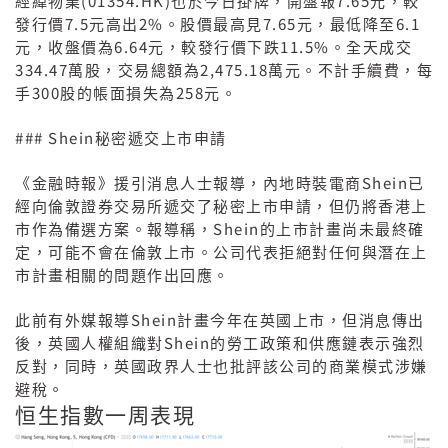
(01354.HK)
7.65
經緯物業
也於今日掛牌，開盤報
元，較
7.5
2%
7.65
6.1
發行價
元高出
。股價最高見
元，最低降至
6.64
11.5%
元，收盤價為
元，較發行價下跌
。全天成交
334.47
2,475.18
萬股，交易總額為
萬元。不計手續費，每
300
258
手
股的帳面損失為
元。
### Shein
秘密遞交上市申請
Shein
《金融時報》援引消息人士報導，內地時裝電商
已
經向倫敦證券交易所遞交了秘密上市申請，但仍將香港上
Shein
市作為備選方案。報導稱，
的上市計畫尚未最終確
定，可能不會在倫敦上市。公司代表拒絕對任何與潛在上
市計畫相關的問題作出回應。
Shein
此前有外媒報導
計畫今年在英國上市，但消息傳出
Shein
後，英國人權組織對
的勞工政策和供應鏈表示強烈
反對，同時，英國政界人士也批評該公司的商業模式涉嫌
避稅。
恒生指數一周表現