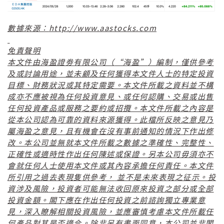
http://www.aastocks.com
數據來源：
免責聲明
“
”
本文件由海盈證劵有限公司（
海盈
）編制，僅供參考
及或討論用途，並未顧及任何獲得本文件人士的特定投資
目標、財務狀況或其特定需要。本文件所載之資料並不構
成亦不應被視為任何投資意見、或任何認購、交易或出售
任何投資產品或服務之要約或招攬。本文件所載之內容是
從本公司認為可靠的資料來源獲得。此檔所反映之意見乃
屬海盈之意見，且有機會在沒有事前通知的情況下作出修
改。本公司並無就本文件所載之數據之準確性、完整性、
正確性或適時性作出任何陳述或保證。另本公司毋須亦不
會就任何人士使用本文件或其內容承擔任何責任。本文件
所引用之過去表現隻供參考，
並不是未來表現之征示。投
資涉及風險，投資者可能無法收回原來投資之部分或全部
投資金額。閣下應在作出任何投資之前諮詢獨立專業意
見，深入瞭解相關投資風險，並應審慎考慮本文件所載任
何產品對其是否適合。除非另有書面同意，本公司並非閣