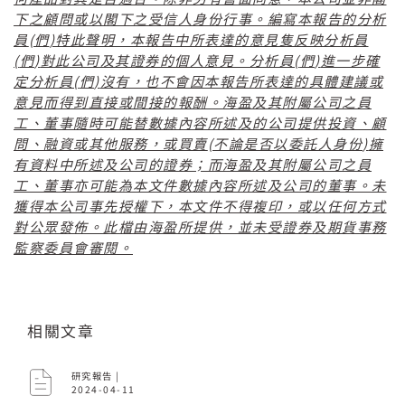
下之顧問或以閣下之受信人身份行事。編寫本報告的分析
(
)
員
們
特此聲明，本報告中所表達的意見隻反映分析員
(
)
(
)
們
對此公司及其證券的個人意見。分析員
們
進一步確
(
)
定分析員
們
沒有，也不會因本報告所表達的具體建議或
意見而得到直接或間接的報酬。海盈及其附屬公司之員
工、董事隨時可能替數據內容所述及的公司提供投資、顧
(
)
問、融資或其他服務，或買賣
不論是否以委託人身份
擁
有資料中所述及公司的證券；而海盈及其附屬公司之員
工、董事亦可能為本文件數據內容所述及公司的董事。未
獲得本公司事先授權下，本文件不得複印，或以任何方式
對公眾發佈。此檔由海盈所提供，並未受證券及期貨事務
監察委員會審閱。
相關文章
研究報告 |
2024-04-11