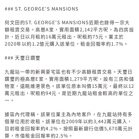
### ST. GEORGE'S MANSIONS
ST. GEORGE'S MANSIONS
何文田的
近期也錄得一宗大
A
2,142
額租賃交易。高層
室，實用面積
平方呎，為四房設
16
75
計，近日以月租約
萬元租出，呎租約
元。業主於
2020
1.2
1.7%
年以約
億元購入該單位，租金回報率約
。
###
天璽日鑽璽
九龍站一帶的新興豪宅區也有不少高額租賃交易。天璽日
E
1,279
鑽璽的極高層
室，實用面積
平方呎，設有三房和儲
15
12
物室，遠眺維港景色。該單位原本叫價
萬元，最終以
94
萬元租出，呎租約
元，是近期九龍站租金較高的單位之
一。
據區內代理稱，該單位業主為內地客戶，在九龍站持有多
2009
3,442
個單位用於收租。該單位在
年以約
萬元購入，
4.2%
5,670
目前租金回報率約
。按照最新銀行估價
萬元計
2.5%
算，市值租金回報率約
。