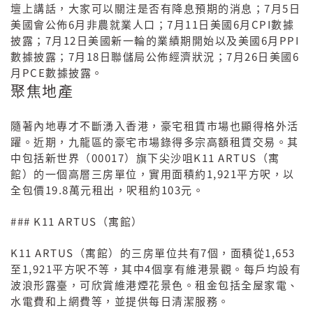
7
5
壇上講話，大家可以關注是否有降息預期的消息；
月
日
6
7
11
6
CPI
美國會公佈
月非農就業人口；
月
日美國
月
數據
7
12
6
PPI
披露；
月
日美國新一輪的業績期開始以及美國
月
7
18
7
26
6
數據披露；
月
日聯儲局公佈經濟狀況；
月
日美國
PCE
月
數據披露。
聚焦地產
隨著內地專才不斷湧入香港，豪宅租賃市場也顯得格外活
躍。近期，九龍區的豪宅市場錄得多宗高額租賃交易。其
00017
K11 ARTUS
中包括新世界（
）旗下尖沙咀
（寓
1,921
館）的一個高層三房單位，實用面積約
平方呎，以
19.8
103
全包價
萬元租出，呎租約
元。
### K11 ARTUS
（寓館）
K11 ARTUS
7
1,653
（寓館）的三房單位共有
個，面積從
1,921
4
至
平方呎不等，其中
個享有維港景觀。每戶均設有
波浪形露臺，可欣賞維港煙花景色。租金包括全屋家電、
水電費和上網費等，並提供每日清潔服務。