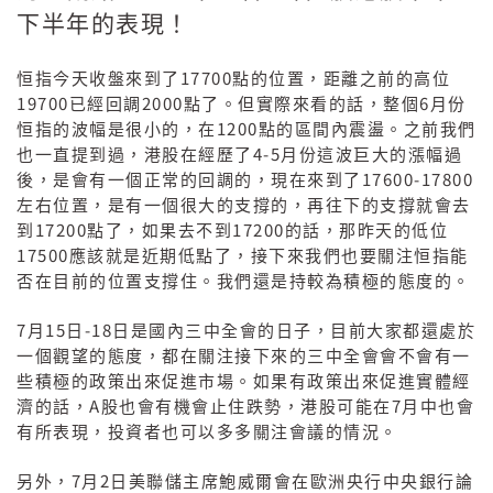
下半年的表現！
17700
恒指今天收盤來到了
點的位置，距離之前的高位
19700
2000
6
已經回調
點了。但實際來看的話，整個
月份
1200
恒指的波幅是很小的，在
點的區間內震盪。之前我們
4-5
也一直提到過，港股在經歷了
月份這波巨大的漲幅過
17600-17800
後，是會有一個正常的回調的，現在來到了
左右位置，是有一個很大的支撐的，再往下的支撐就會去
17200
17200
到
點了，如果去不到
的話，那昨天的低位
17500
應該就是近期低點了，接下來我們也要關注恒指能
否在目前的位置支撐住。我們還是持較為積極的態度的。
7
15
-18
月
日
日是國內三中全會的日子，目前大家都還處於
一個觀望的態度，都在關注接下來的三中全會會不會有一
些積極的政策出來促進市場。如果有政策出來促進實體經
A
7
濟的話，
股也會有機會止住跌勢，港股可能在
月中也會
有所表現，投資者也可以多多關注會議的情況。
7
2
另外，
月
日美聯儲主席鮑威爾會在歐洲央行中央銀行論