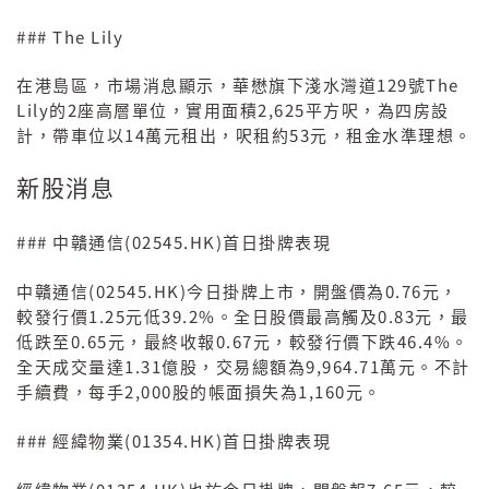
### The Lily
129
The
在港島區，市場消息顯示，華懋旗下淺水灣道
號
Lily
2
2,625
的
座高層單位，實用面積
平方呎，為四房設
14
53
計，帶車位以
萬元租出，呎租約
元，租金水準理想。
新股消息
###
(02545.HK)
中贛通信
首日掛牌表現
(02545.HK)
0.76
中贛通信
今日掛牌上市，開盤價為
元，
1.25
39.2%
0.83
較發行價
元低
。全日股價最高觸及
元，最
0.65
0.67
46.4%
低跌至
元，最終收報
元，較發行價下跌
。
1.31
9,964.71
全天成交量達
億股，交易總額為
萬元。不計
2,000
1,160
手續費，每手
股的帳面損失為
元。
###
(01354.HK)
經緯物業
首日掛牌表現