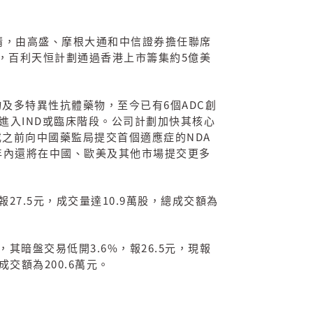
請，由高盛、摩根大通和中信證券擔任聯席
5
，百利天恒計劃通過香港上市籌集約
億美
6
ADC
物及多特異性抗體藥物，至今已有
個
創
IND
進入
或臨床階段。公司計劃加快其核心
NDA
或之前向中國藥監局提交首個適應症的
年內還將在中國、歐美及其他市場提交更多
27.5
10.9
報
元，成交量達
萬股，總成交額為
3.6%
26.5
，其暗盤交易低開
，報
元，現報
200.6
成交額為
萬元。