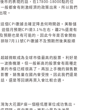
17800-18000
股後市的表現的話，在
點的位
會一般都會有刺激經濟的政策出來，所以我們
出現。
CPI
據這個
數據去確定降息何時開啟。美聯儲
CPI
3.1%
2%
。這個月預期
是
左右，離
還是有
及預期也是有可能的，因此今年是否會開始
7
11
CPI
不排除
月
號
數據不及預期然後美股順
是超越微軟成為全球市值最高的股票。利好是
動一波換機潮。但一般新高的股票會有兩種走
蘋果的市值已經很高了，再加上手機的銷售數
的影響，銷售量在國內會受挫。因此我們還是
的話，還是等回調再買入會比較合適。
P
龍灣淘大花園
座一個極低層單位成功售出。
2