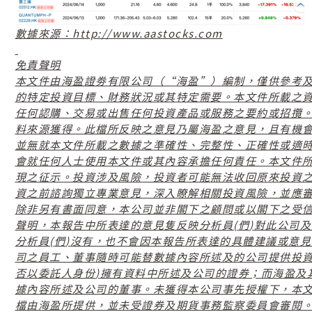
http://www.aastocks.com
數據來源：
免責聲明
“
”
本文件由海盈證劵有限公司（
海盈
）編制，僅供參考
的特定投資目標、財務狀況或其特定需要。本文件所載之
任何認購、交易或出售任何投資產品或服務之要約或招攬
料來源獲得。此檔所反映之意見乃屬海盈之意見，且有機
並無就本文件所載之數據之準確性、完整性、正確性或適
會就任何人士使用本文件或其內容承擔任何責任。本文件
現之征示。投資涉及風險，投資者可能無法收回原來投資
資之前諮詢獨立專業意見，深入瞭解相關投資風險，並應
除非另有書面同意，本公司並非閣下之顧問或以閣下之受
(
)
聲明，本報告中所表達的意見隻反映分析員
們
對此公司及
(
)
分析員
們
沒有，也不會因本報告所表達的具體建議或意見
司之員工、董事隨時可能替數據內容所述及的公司提供投
)
否以委託人身份
擁有資料中所述及公司的證券；而海盈及
據內容所述及公司的董事。未獲得本公司事先授權下，本
檔由海盈所提供，並未受證券及期貨事務監察委員會審閱