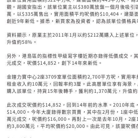
該單位實用面積約
平方呎，建築面積約
平方呎，為
$380
觀。胡國安指出，該單位業主以
萬放盤一個月後吸引
$335
$10,404
萬，以
萬售出，實用面積平均呎價約
，建築
9
創近
年新低。據悉，新買家為投資者，認為該單位價格具
2011
1
$212
資料顯示，原業主於
年
月以約
萬購入上述單位
58%
升值約
。
另外，港島區的指標性甲級寫字樓近期亦錄得低價成交，
$14,852
14
元成交，呎價
，創下
年來新低。
2
3709
2,700
金鐘力寶中心
座
室單位面積約
平方呎，實用率
10
3
租金收入約
萬元，回報率約
厘。此高層單位享有海景，
15
1,370
購入該單位，持貨
年後轉手，獲利約
萬元，升值約
$14,852
14
2010
此次成交呎價約
，回到
年前的水準。
年底
$14,000
2
1
。今年大廈錄得數宗買賣，其中在
月份，
座中
$16,000
10
2
萬元成交，呎價約
。再對上一次是去年
月，
座
3,800
$20,000
約
萬元，平均呎價約
。由此可見，該廈呎價