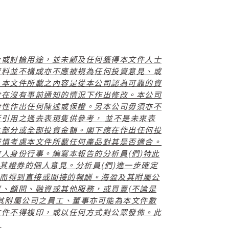
及或討論用途，並未顧及任何獲得本文件人士
資料並不構成亦不應被視為任何投資意見、或
。本文件所載之內容是從本公司認為可靠的資
會在沒有事前通知的情況下作出修改。本公司
時性作出任何陳述或保證。另本公司毋須亦不
所引用之過去表現隻供參考，
並不是未來表
之部分或全部投資金額。閣下應在作出任何投
審慎考慮本文件所載任何產品對其是否適合。
(
)
信人身份行事。編寫本報告的分析員
們
特此
(
)
其證券的個人意見。分析員
們
進一步確定
而得到直接或間接的報酬。海盈及其附屬公
(
資、顧問、融資或其他服務，或買賣
不論是
其附屬公司之員工、董事亦可能為本文件數
文件不得複印，或以任何方式對公眾發佈。此
。