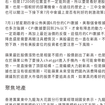
17200
右。但是
的位置並不一定能到達，所以要是看好港
置，也是一個較好的部署機會。在過往的歷史上，三中全
7
也可以關注一下接下來
月中會議上是否有利好的刺激政策
7
11
6
CPI
月
號星期四會公佈美國
月份的
數據，美聯儲會根
CPI
2%
也多次強調，
數據要回到
以下，才會有降息的動力
CPI
一定距離的，再加上最近油價的反復，這個月的
數據不
降息還是需要再關注具體情況。美股最近也一直在新高，
勢下跌，持有美股倉位的投資者也要注意一下風險。
蘋果最近股價漲勢也是相當不錯的，股價創出了新高，也
chatgpt
在於蘋果公佈了要接入
進入手機內，有可能會帶
勢，一是直接做了頂部結構，二是繼續大力創新高。但是
據也並沒有很超預期，可能蘋果未來受我們國內消費降級
建議對於這麼大市值的股票不要追高去買，如果真的看好
聚焦地產
香港置業東中九龍淘大花園分行營業經理胡國安表示，九
322
443