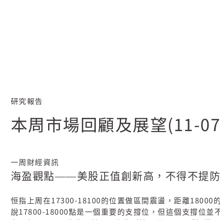
研究報告
本周市場回顧及展望(11-07-
一周財經資訊
海盈觀點——美股正值創新高，不得不提
17300-18100
18000
恒指上周在
的位置做區間震盪，距離
17800-18000
說
點是一個重要的支撐位，但這個支撐位並