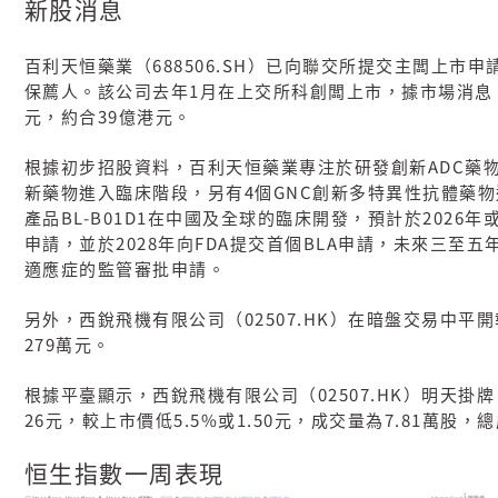
新股消息
688506.SH
百利天恒藥業（
）已向聯交所提交主闆上市申
1
保薦人。該公司去年
月在上交所科創闆上市，據市場消息
39
元，約合
億港元。
ADC
根據初步招股資料，百利天恒藥業專注於研發創新
藥
4
GNC
新藥物進入臨床階段，另有
個
創新多特異性抗體藥物
BL-B01D1
2026
產品
在中國及全球的臨床開發，預計於
年
2028
FDA
BLA
申請，並於
年向
提交首個
申請，未來三至五
適應症的監管審批申請。
02507.HK
另外，西銳飛機有限公司（
）在暗盤交易中平開
279
萬元。
02507.HK
根據平臺顯示，西銳飛機有限公司（
）明天掛牌
26
5.5%
1.50
7.81
元，較上市價低
或
元，成交量為
萬股，總
恒生指數一周表現