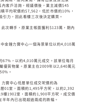
房間隔，座向東南，擁有山景及泳池景
$45
區內客戶洽詢，經議價後，業主減價
$7,562
10%
面積平均呎價約
，低於市價約
，
吸引力，因此看樓三次後決定購買。
$123
，此次轉手，原業主帳面獲利
萬，期內
4,010
其中金鐘力寶中心一個海景單位以約
萬
67%
4,010
約
，以約
萬元成交。該單位每月
2009
2,640
屬優質物業。原業主在
年以
萬元
50%
。
，力寶中心低層單位成交呎價約為
01
1,495
2,392
低層
室，面積約
平方呎，以約
19
1902
1,900
樓
室，面積約
平方呎，成交價
在半年內已出現超過兩成的跌幅。